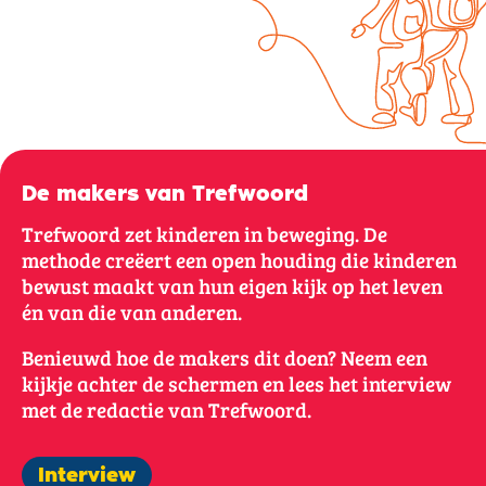
De makers van Trefwoord
Trefwoord zet kinderen in beweging. De
methode creëert een open houding die kinderen
bewust maakt van hun eigen kijk op het leven
én van die van anderen.
Benieuwd hoe de makers dit doen? Neem een
kijkje achter de schermen en lees het interview
met de redactie van Trefwoord.
Interview