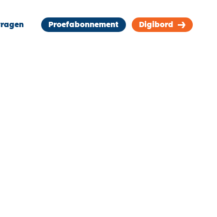
ragen
Proefabonnement
Digibord