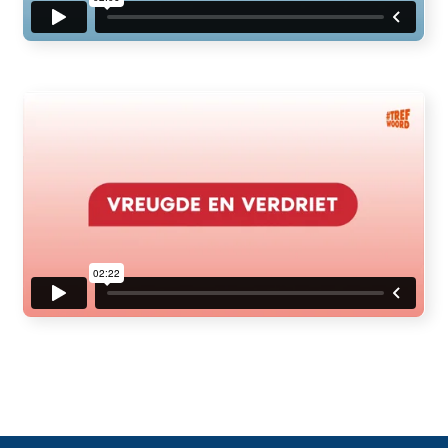
Toestemming
Details
Over
Deze website maakt gebruik van cookies
We gebruiken cookies om content en advertenties te
personaliseren, om functies voor social media te bieden
en om ons websiteverkeer te analyseren. Ook delen we
informatie over jouw gebruik van onze site met onze
partners voor social media, adverteren en analyse. Deze
partners kunnen deze gegevens combineren met andere
informatie die jij aan hen hebt verstrekt of met de
informatie die zij hebben verzameld op basis van jouw